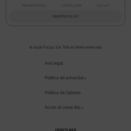
PROMENTRADA
CARTELLERA
SGCULT
ABRE EN NUEVA VENTANA
ABRE EN NUEVA VENTA
ABRE EN 
GRUPFOCUS.CAT
ABRE EN NUEVA VENTAN
© 2026 Focus, S.A. Tots el drets reservats.
Avís legal
Política de privacitat
Abre en nueva ventana
Política de Galetes
Accés al canal ètic
Abre en nueva ventana
CRÈDITS WEB