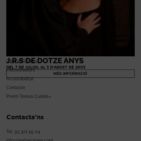
El Teatre
ORFEU ALS INFERNS
DEL 19 D'ABRIL AL 25 DE MAIG DE 2003
Història
MÉS INFORMACIÓ
Direcció Artística
Espais
J.R.S DE DOTZE ANYS
Oficina Tècnica
DEL 7 DE JULIOL AL 3 D'AGOST DE 2003
Patrocinadors
MÉS INFORMACIÓ
Accessibilitat
Contacte
Premi Teresa Cunillé
Abre en nueva ventana
Contacta’ns
Tel. 93 301 55 04
info@teatreromea.com