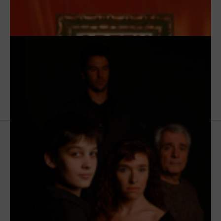
Programació
Temporada 25-26
Família de teatrerus
Fundació Romea
Abre en nueva ventana