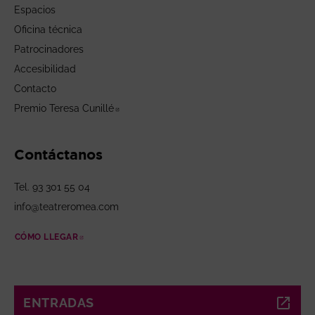
Espacios
Oficina técnica
Patrocinadores
Accesibilidad
Contacto
Premio Teresa Cunillé
Abre en nueva ventana
Contáctanos
Tel. 93 301 55 04
info@teatreromea.com
CÓMO LLEGAR
ABRE EN NUEVA VENTANA
ENTRADAS
ABRE EN NUEVA VENTANA