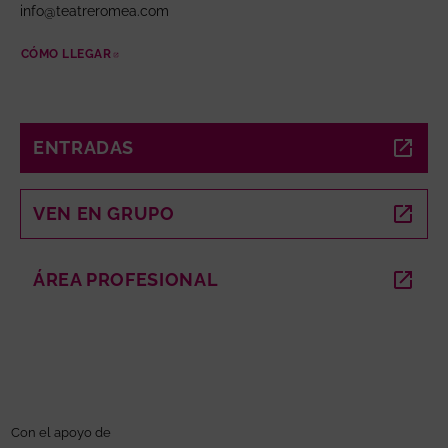
info@teatreromea.com
CÓMO LLEGAR
ABRE EN NUEVA VENTANA
ENTRADAS
ABRE EN NUEVA VENTANA
VEN EN GRUPO
ABRE EN NUEVA VENTANA
ÁREA PROFESIONAL
ABRE EN NUEVA VENTANA
Con el apoyo de