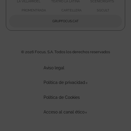
LA VILLARROEL
TEATRO LA LATINA
SCENICRIGHTS
ABRE EN NUEVA VENTANA
ABRE EN NUEVA VENTAN
ABRE E
PROMENTRADA
CARTELLERA
SGCULT
ABRE EN NUEVA VENTANA
ABRE EN NUEVA VENTA
ABRE EN 
GRUPFOCUS.CAT
ABRE EN NUEVA VENTAN
© 2026 Focus, S.A. Todos los derechos reservados
Aviso legal
Política de privacidad
Abre en nueva ventan
Política de Cookies
Acceso al canal ético
Abre en nueva ventana