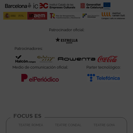
Patrocinador oficial:
Abre en nueva ventana
Patrocinadores:
Abre en nueva ventana
Abre en nueva ventana
Abre en nueva ve
Abre e
Medio de comunicación oficial:
Parter tecnológico:
Abre en nueva ventana
Abre e
FOCUS ES
TEATRE ROMEA
TEATRE CONDAL
TEATRE GOYA
ABRE EN NUEVA VENTA
ABRE EN