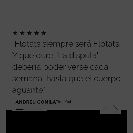
“Flotats siempre será Flotats.
"Fl
Y que dure. 'La disputa'
en 
debería poder verse cada
esp
semana, hasta que el cuerpo
SAN
aguante”
ANDREU GOMILA
Time Out