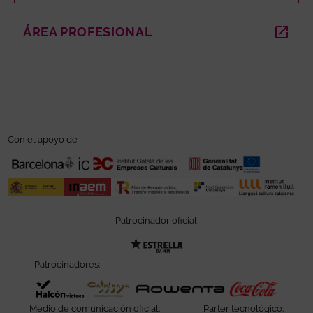
ÁREA PROFESIONAL
ABRE EN NUEVA VENTANA
Con el apoyo de
Patrocinador oficial:
Abre en nueva ventana
Patrocinadores:
Abre en nueva ventana
Abre en nueva ventana
Abre en nueva ve
Abre e
Medio de comunicación oficial:
Parter tecnológico: