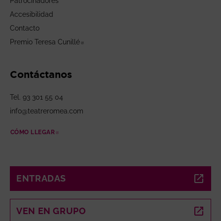
Patrocinadores
Accesibilidad
Contacto
Premio Teresa Cunillé
Abre en nueva ventana
Contáctanos
Tel. 93 301 55 04
info@teatreromea.com
CÓMO LLEGAR
ABRE EN NUEVA VENTANA
ENTRADAS
ABRE EN NUEVA VENTANA
VEN EN GRUPO
ABRE EN NUEVA VENTANA