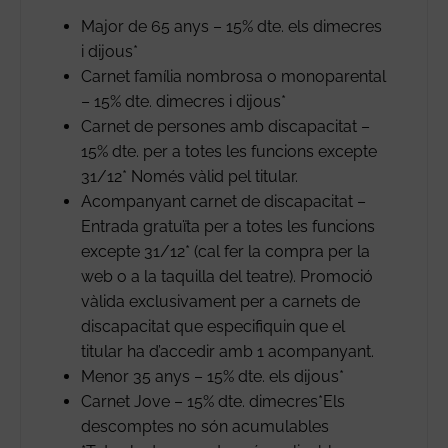
Major de 65 anys – 15% dte. els dimecres
i dijous*
Carnet família nombrosa o monoparental
– 15% dte. dimecres i dijous*
Carnet de persones amb discapacitat –
15% dte. per a totes les funcions excepte
31/12* Només vàlid pel titular.
Acompanyant carnet de discapacitat –
Entrada gratuïta per a totes les funcions
excepte 31/12* (cal fer la compra per la
web o a la taquilla del teatre). Promoció
vàlida exclusivament per a carnets de
discapacitat que especifiquin que el
titular ha d’accedir amb 1 acompanyant.
Menor 35 anys – 15% dte. els dijous*
Carnet Jove – 15% dte. dimecres*Els
descomptes no són acumulables