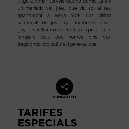
jutge a donar serveis d’ajuda domiciliària a
un maniàtic vell jueu que viu sol al seu
apartament a Nova York. Les visites
setmanals del jove, que també és jueu i
gay, desvetllaran els secrets i els problemes
familiars dels dos homes dins d’un
tragicòmic xoc cultural i generacional.
COMPARTEIX
TARIFES
ESPECIALS