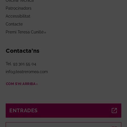
Oficina Tècnica
Patrocinadors
Accessibilitat
Contacte
Premi Teresa Cunillé
Abre en nueva ventana
Contacta’ns
Tel. 93 301 55 04
info@teatreromea.com
COM S’HI ARRIBA
ABRE EN NUEVA VENTANA
ENTRADES
ABRE EN NUEVA VENTANA