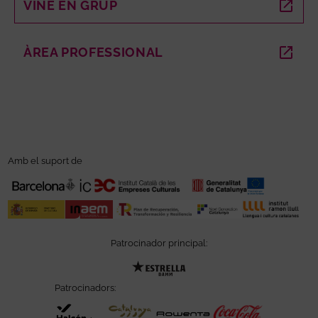
VINE EN GRUP
ABRE EN NUEVA VENTANA
ÀREA PROFESSIONAL
ABRE EN NUEVA VENTANA
Amb el suport de
Patrocinador principal:
Abre en nueva ventana
Patrocinadors:
Abre en nueva ventana
Abre en nueva ventana
Abre en nu
Abre en nueva ventan