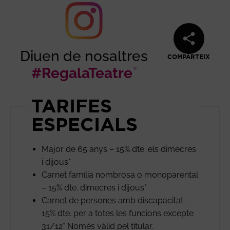
Diuen de nosaltres
COMPARTEIX
#RegalaTeatre
Abre en nuev
TARIFES
ESPECIALS
Major de 65 anys – 15% dte. els dimecres
i dijous*
Carnet família nombrosa o monoparental
– 15% dte. dimecres i dijous*
Carnet de persones amb discapacitat –
15% dte. per a totes les funcions excepte
31/12* Només vàlid pel titular.