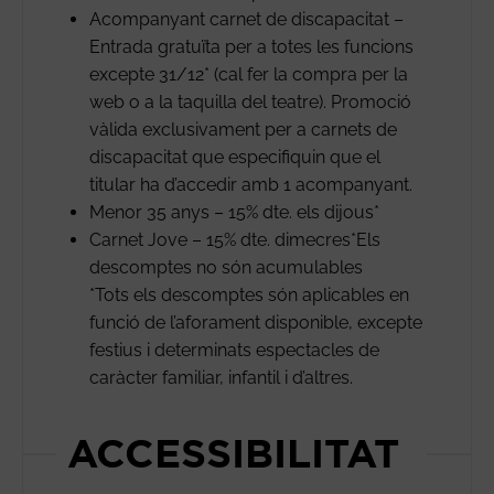
Acompanyant carnet de discapacitat –
Entrada gratuïta per a totes les funcions
excepte 31/12* (cal fer la compra per la
web o a la taquilla del teatre). Promoció
vàlida exclusivament per a carnets de
discapacitat que especifiquin que el
titular ha d’accedir amb 1 acompanyant.
Menor 35 anys – 15% dte. els dijous*
Carnet Jove – 15% dte. dimecres*Els
descomptes no són acumulables
*Tots els descomptes són aplicables en
funció de l’aforament disponible, excepte
festius i determinats espectacles de
caràcter familiar, infantil i d’altres.
ACCESSIBILITAT