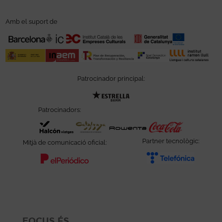
Amb el suport de
Patrocinador principal:
Abre en nueva ventana
Patrocinadors:
Abre en nueva ventana
Abre en nueva ventana
Abre en nu
Abre en nueva ventan
Partner tecnològic:
Mitjà de comunicació oficial:
Abre en
Abre en nueva ventana
FOCUS ÉS