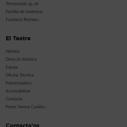
Temporada 25-26
Família de teatrerus
Fundació Romea
Abre en nueva ventana
El Teatre
Història
Direcció Artística
Espais
Oficina Tècnica
Patrocinadors
Accessibilitat
Contacte
Premi Teresa Cunillé
Abre en nueva ventana
Contacta’ns