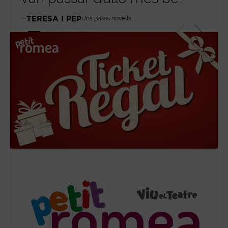
fam
TERESA I PEP
Uns pares novells
HE