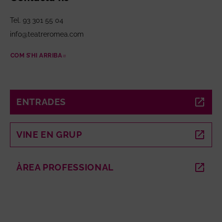
Tel. 93 301 55 04
info@teatreromea.com
COM S’HI ARRIBA
ABRE EN NUEVA VENTANA
ENTRADES
ABRE EN NUEVA VENTANA
VINE EN GRUP
ABRE EN NUEVA VENTANA
ÀREA PROFESSIONAL
ABRE EN NUEVA VENTANA