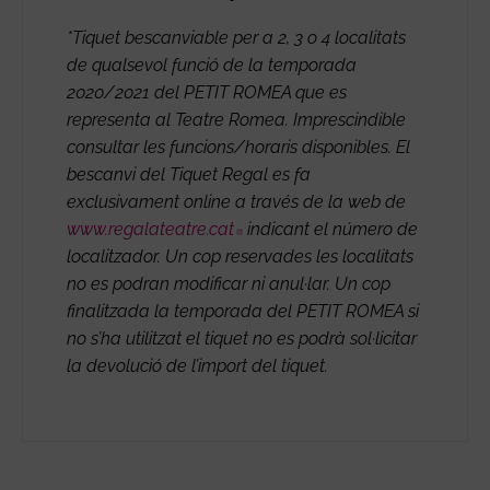
*Tiquet bescanviable per a 2, 3 o 4 localitats
de qualsevol funció de la temporada
2020/2021 del PETIT ROMEA que es
representa al Teatre Romea. Imprescindible
consultar les funcions/horaris disponibles. El
bescanvi del Tiquet Regal es fa
exclusivament online a través de la web de
www.regalateatre.cat
Abre en nueva ventana
indicant el número de
localitzador. Un cop reservades les localitats
no es podran modificar ni anul·lar. Un cop
finalitzada la temporada del PETIT ROMEA si
no s’ha utilitzat el tiquet no es podrà sol·licitar
la devolució de l’import del tiquet.