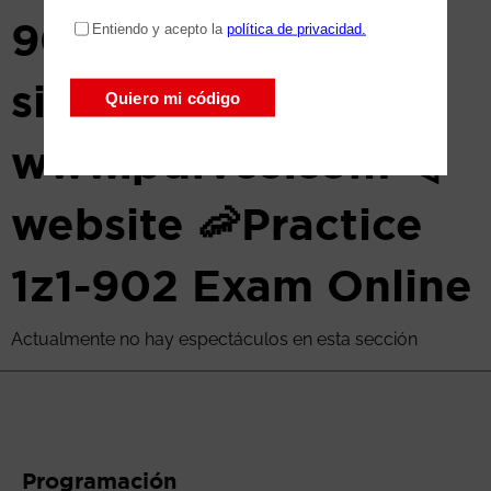
902 ️☀️ for free by
simply entering ▷
www.pdfvce.com ◁
website 🦐Practice
1z1-902 Exam Online
Actualmente no hay espectáculos en esta sección
Programación