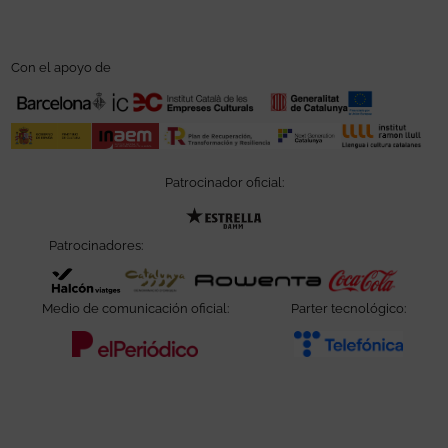
Con el apoyo de
Patrocinador oficial:
Abre en nueva ventana
Patrocinadores:
Abre en nueva ventana
Abre en nueva ventana
Abre en nueva ve
Abre e
Medio de comunicación oficial:
Parter tecnológico:
Abre en nueva ventana
Abre e