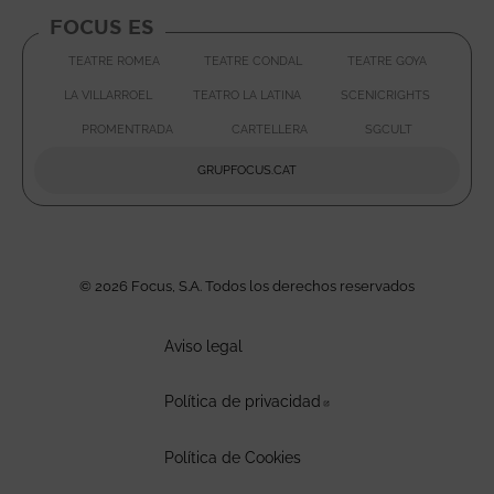
FOCUS ES
TEATRE ROMEA
TEATRE CONDAL
TEATRE GOYA
ABRE EN NUEVA VENTA
ABRE EN
LA VILLARROEL
TEATRO LA LATINA
SCENICRIGHTS
ABRE EN NUEVA VENTANA
ABRE EN NUEVA VENTAN
ABRE E
PROMENTRADA
CARTELLERA
SGCULT
ABRE EN NUEVA VENTANA
ABRE EN NUEVA VENTA
ABRE EN 
GRUPFOCUS.CAT
ABRE EN NUEVA VENTAN
© 2026 Focus, S.A. Todos los derechos reservados
Aviso legal
Política de privacidad
Abre en nueva ventan
Política de Cookies