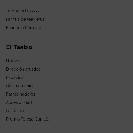
Temporada 22-23
Familia de teatrerus
Fundació Romea
Abre en nueva ventana
El Teatro
Historia
Dirección artística
Espacios
Oficina técnica
Patrocinadores
Accesibilidad
Contacto
Premio Teresa Cunillé
Abre en nueva ventana